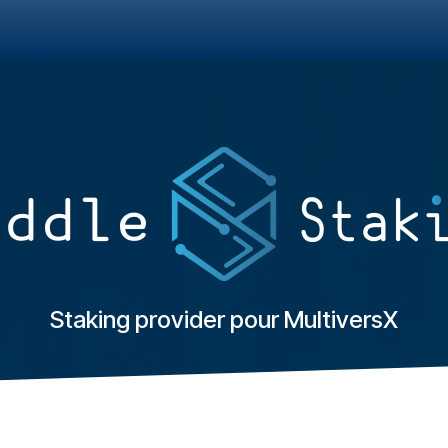
dApp
Staking
FAQ
Contactez-nous
Staking provider pour MultiversX