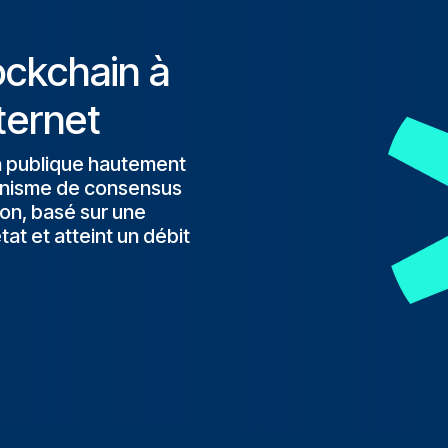
ockchain à
nternet
in publique hautement
canisme de consensus
ion, basé sur une
at et atteint un débit