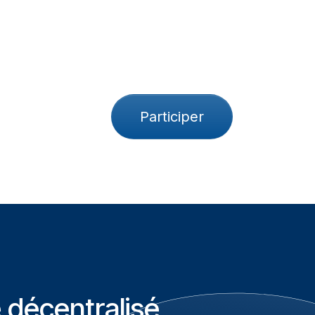
Participer​
décentralisé