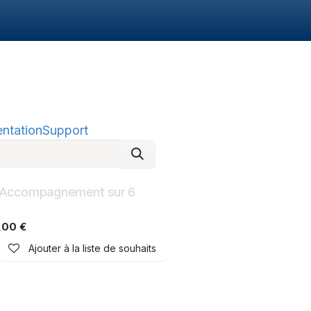
dApp
Staking
FAQ
Contactez-nous
ntation
Support
 Accompagnement sur 6
,00
€
Ajouter à la liste de souhaits