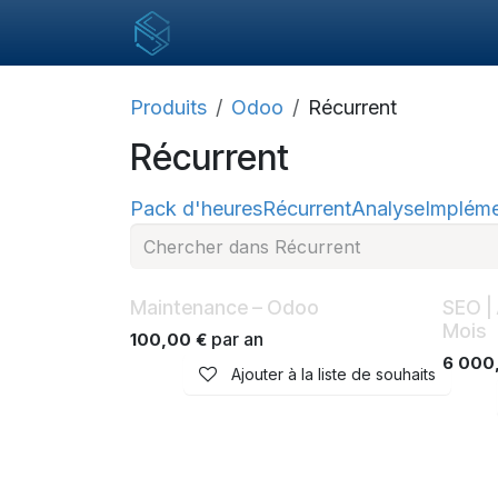
Se rendre au contenu
Produits
Odoo
Récurrent
Récurrent
Pack d'heures
Récurrent
Analyse
Impléme
Mensuel
SEO
Maintenance – Odoo
SEO |
Mois
par an
100,00
€
6 000
Ajouter à la liste de souhaits