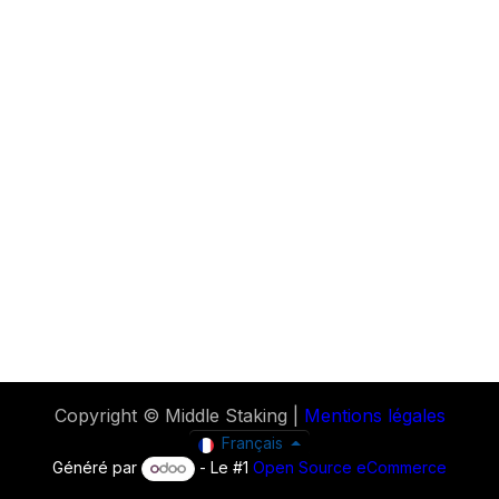
Copyright © Middle Staking |
Mentions légales
Français
Généré par
- Le #1
Open Source eCommerce