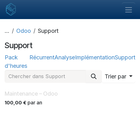
Se rendre au contenu
...
Odoo
Support
Support
Pack
Récurrent
Analyse
Implémentation
Support
d'heures
Trier par
Mensuel
Maintenance – Odoo
par an
100,00
€